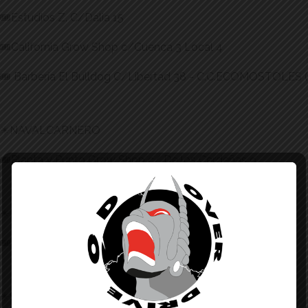
🎟️Estudios Z. C/Dalia 15
🎟️California Grow Shop c/Cuenca 3 Local 4
🎟️ Barbería El Bulldog C/Libertad 38 - C.C.ECOMOSTOLES (L
✴️NAVALCARNERO
🎟️Planta y Punto Grow Shop c/ De los Cerdeñas 9
✴️PINTO
🎟️Peluquería Karakter. P.° Dolores Soria 9
✴️SAN SEBASTIÁN DE LOS REYES