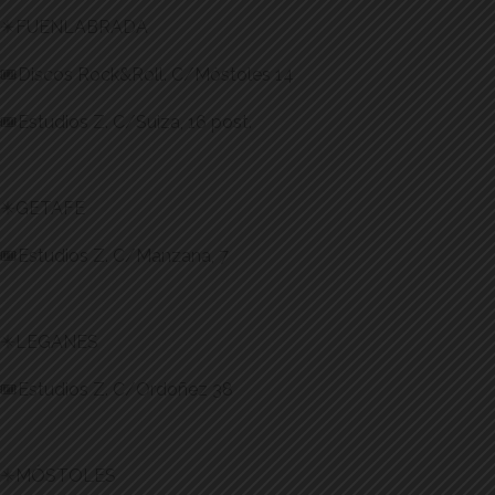
✴️FUENLABRADA
🎟️Discos Rock&Roll. C/Móstoles 14
🎟️Estudios Z. C/Suiza, 16 post.
✴️GETAFE
🎟️Estudios Z. C/Manzana, 7
✴️LEGANES
🎟️Estudios Z. C/Ordoñez 38
✴️MÓSTOLES