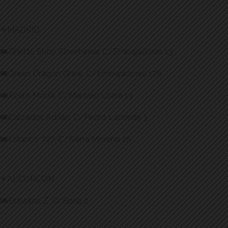
✴️MADRID
🎟️Ghetto Shop Streetwear. C/Embajadores 13
🎟️Green Dragón Grow. C/Embajadores 178
🎟️Acero Moda. C/Marcelo Usera 13
🎟️Calzados Adrián. C/Pedro Laborde 3
🎟️Estanco 727. C/Sierra Morena 25
✴️ALCORCON
🎟️Estudios Z. C/Soria 2