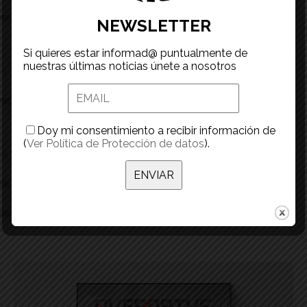
🎟️Estudios Z. Avda. de Maximiliano Puerro del Tell, 33
NEWSLETTER
Si quieres estar informad@ puntualmente de
nuestras últimas noticias únete a nosotros
✴️TORREJÓN DE ARDOZ
🎟️Taller Blanco y Morales Avda. de la Constitución 148
Doy mi consentimiento a recibir información de
(
Ver Política de Protección de datos
).
✴️ILLESCAS (TOLEDO)
🎟️Cuna Vinyl Shop 607 545 910.
🎟️Comic Tattoo Ronda de la Cava 1.